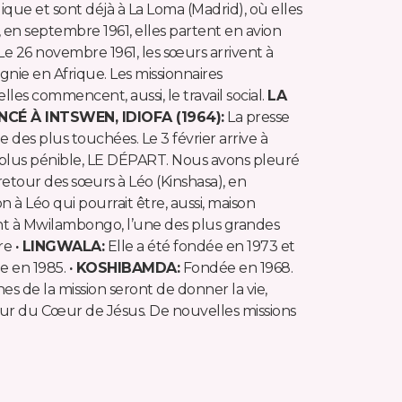
que et sont déjà à La Loma (Madrid), où elles
en septembre 1961, elles partent en avion
 Le 26 novembre 1961, les sœurs arrivent à
gnie en Afrique. Les missionnaires
lles commencent, aussi, le travail social.
LA
É À INTSWEN, IDIOFA (1964):
La presse
des plus touchées. Le 3 février arrive à
le plus pénible, LE DÉPART. Nous avons pleuré
 retour des sœurs à Léo (Kinshasa), en
n à Léo qui pourrait être, aussi, maison
ient à Mwilambongo, l’une des plus grandes
ure
· LINGWALA:
Elle a été fondée en 1973 et
e en 1985.
· KOSHIBAMDA:
Fondée en 1968.
s de la mission seront de donner la vie,
amour du Cœur de Jésus. De nouvelles missions