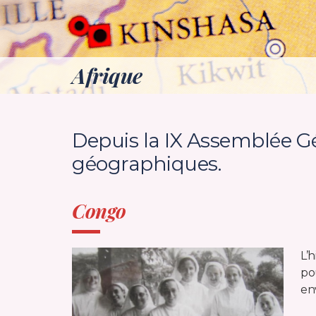
Afrique
Depuis la IX Assemblée Gé
géographiques.
Congo
L’
po
env