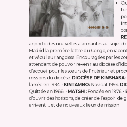
Qu
te
po
In
com
RE
apporte des nouvelles alarmantes au sujet d’un
Madrid la première lettre du Congo, en raconta
et vécu leur angoisse. Encouragées par les conn
attendant de pouvoir revenir au diocèse d’Idiofa
d’accueil pour les sœurs de l’intérieur et pro
missions du diocèse.
DIOCÈSE DE KINSHASA:
laissée en 1994.
· KINTAMBO:
Noviciat 1994.
DI
Quittée en 1988.
· MATSHI:
Fondée en 1976.
·
d’ouvrir des horizons, de créer de l’espoir, d
arrivent … et de nouveaux lieux de mission
·