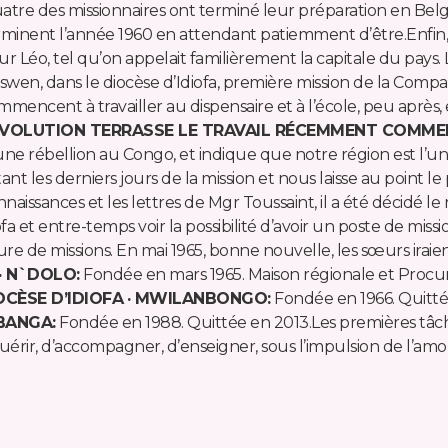
atre des missionnaires ont terminé leur préparation en Belgi
rminent l’année 1960 en attendant patiemment d’être.Enfin, 
ur Léo, tel qu’on appelait familièrement la capitale du pays.
tswen, dans le diocèse d’Idiofa, première mission de la Compa
mencent à travailler au dispensaire et à l’école, peu après, e
VOLUTION TERRASSE LE TRAVAIL RÉCEMMENT COMMENC
e rébellion au Congo, et indique que notre région est l’une 
nt les derniers jours de la mission et nous laisse au point 
aissances et les lettres de Mgr Toussaint, il a été décidé le
 et entre-temps voir la possibilité d’avoir un poste de missio
cure de missions. En mai 1965, bonne nouvelle, les sœurs ira
· N`DOLO:
Fondée en mars 1965. Maison régionale et Proc
OCÈSE D’IDIOFA
· MWILANBONGO:
Fondée en 1966. Quitté
 BANGA:
Fondée en 1988. Quittée en 2013.Les premières tâche
e guérir, d’accompagner, d’enseigner, sous l’impulsion de l’