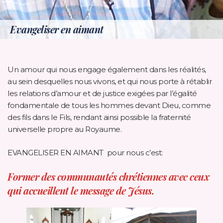
Evangeliser en aimant
Un amour qui nous engage également dans les réalités,
au sein desquelles nous vivons, et qui nous porte à rétablir
les relations d’amour et de justice exigées par l’égalité
fondamentale de tous les hommes devant Dieu, comme
des fils dans le Fils, rendant ainsi possible la fraternité
universelle propre au Royaume.
EVANGELISER EN AIMANT pour nous c’est:
Former des communautés chrétiennes avec ceux
qui accueillent le message de Jésus.